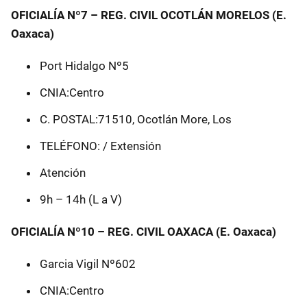
OFICIALÍA Nº7 – REG. CIVIL OCOTLÁN MORELOS (E.
Oaxaca)
Port Hidalgo Nº5
CNIA:Centro
C. POSTAL:71510, Ocotlán More, Los
TELÉFONO: / Extensión
Atención
9h – 14h (L a V)
OFICIALÍA Nº10 – REG. CIVIL OAXACA (E. Oaxaca)
Garcia Vigil Nº602
CNIA:Centro