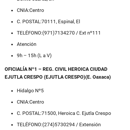
CNIA:Centro
C. POSTAL:70111, Espinal, El
TELÉFONO:(971)7134270 / Ext nº111
Atención
9h – 15h (L a V)
OFICIALÍA Nº1 – REG. CIVIL HEROICA CIUDAD
EJUTLA CRESPO (EJUTLA CRESPO)(E. Oaxaca)
Hidalgo Nº5
CNIA:Centro
C. POSTAL:71500, Heroica C. Ejutla Crespo
TELÉFONO:(274)5730294 / Extensión