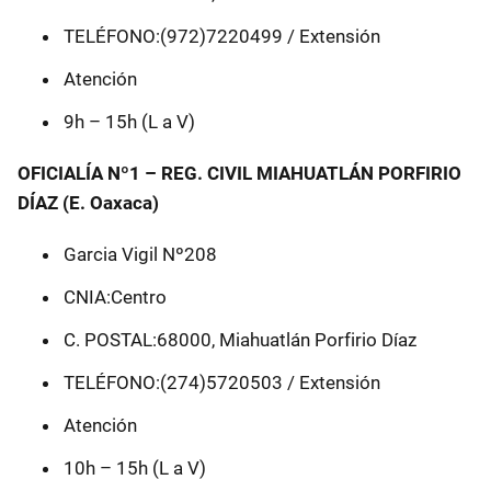
TELÉFONO:(972)7220499 / Extensión
Atención
9h – 15h (L a V)
OFICIALÍA Nº1 – REG. CIVIL MIAHUATLÁN PORFIRIO
DÍAZ (E. Oaxaca)
Garcia Vigil Nº208
CNIA:Centro
C. POSTAL:68000, Miahuatlán Porfirio Díaz
TELÉFONO:(274)5720503 / Extensión
Atención
10h – 15h (L a V)