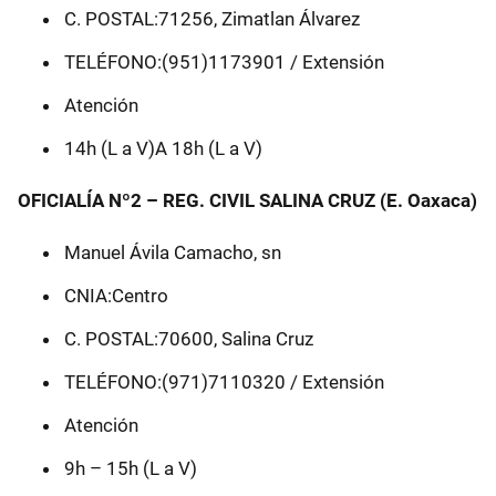
C. POSTAL:71256, Zimatlan Álvarez
TELÉFONO:(951)1173901 / Extensión
Atención
14h (L a V)A 18h (L a V)
OFICIALÍA Nº2 – REG. CIVIL SALINA CRUZ (E. Oaxaca)
Manuel Ávila Camacho, sn
CNIA:Centro
C. POSTAL:70600, Salina Cruz
TELÉFONO:(971)7110320 / Extensión
Atención
9h – 15h (L a V)