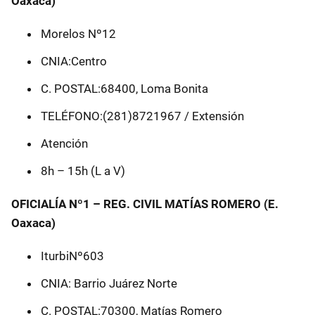
Oaxaca)
Morelos Nº12
CNIA:Centro
C. POSTAL:68400, Loma Bonita
TELÉFONO:(281)8721967 / Extensión
Atención
8h – 15h (L a V)
OFICIALÍA Nº1 – REG. CIVIL MATÍAS ROMERO (E.
Oaxaca)
IturbiNº603
CNIA: Barrio Juárez Norte
C. POSTAL:70300, Matías Romero