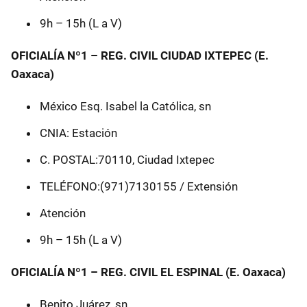
9h – 15h (L a V)
OFICIALÍA Nº1 – REG. CIVIL CIUDAD IXTEPEC (E.
Oaxaca)
México Esq. Isabel la Católica, sn
CNIA: Estación
C. POSTAL:70110, Ciudad Ixtepec
TELÉFONO:(971)7130155 / Extensión
Atención
9h – 15h (L a V)
OFICIALÍA Nº1 – REG. CIVIL EL ESPINAL (E. Oaxaca)
Benito Juárez, sn