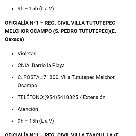
9h – 15h (L a V)
OFICIALÍA Nº1 – REG. CIVIL VILLA TUTUTEPEC
MELCHOR OCAMPO (S. PEDRO TUTUTEPEC)(E.
Oaxaca)
Violetas
CNIA: Barrio la Playa
C. POSTAL:71800, Villa Tututepec Melchor
Ocampo
TELÉFONO:(954)5410325 / Extensión
Atención
9h – 15h (L a V)
OFICIALÍA Nº1 – REG. CIVIL VILLA ZAACHI, LA (E.