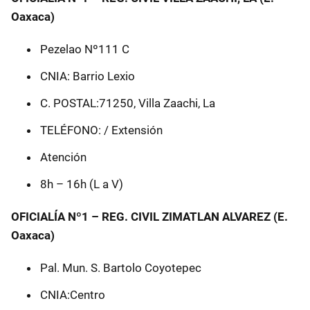
Oaxaca)
Pezelao Nº111 C
CNIA: Barrio Lexio
C. POSTAL:71250, Villa Zaachi, La
TELÉFONO: / Extensión
Atención
8h – 16h (L a V)
OFICIALÍA Nº1 – REG. CIVIL ZIMATLAN ALVAREZ (E.
Oaxaca)
Pal. Mun. S. Bartolo Coyotepec
CNIA:Centro