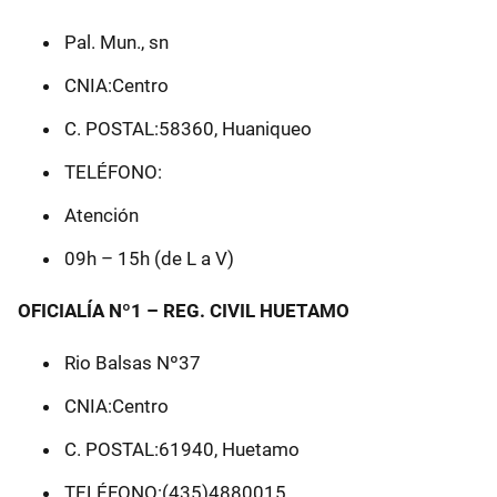
Pal. Mun., sn
CNIA:Centro
C. POSTAL:58360, Huaniqueo
TELÉFONO:
Atención
09h – 15h (de L a V)
OFICIALÍA Nº1 – REG. CIVIL HUETAMO
Rio Balsas Nº37
CNIA:Centro
C. POSTAL:61940, Huetamo
TELÉFONO:(435)4880015