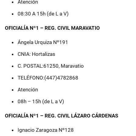
Atención
08:30 A 15h (de L a V)
OFICIALÍA Nº1 – REG. CIVIL MARAVATIO
Ángela Urquiza Nº191
CNIA: Hortalizas
C. POSTAL:61250, Maravatio
TELÉFONO:(447)4782868
Atención
08h – 15h (de L a V)
OFICIALÍA Nº1 – REG. CIVIL LÁZARO CÁRDENAS
Ignacio Zaragoza Nº128