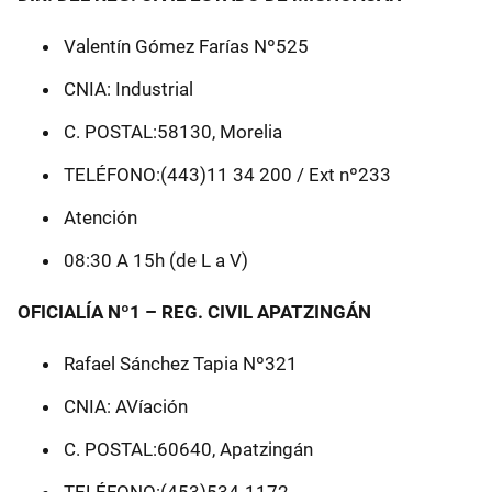
Valentín Gómez Farías Nº525
CNIA: Industrial
C. POSTAL:58130, Morelia
TELÉFONO:(443)11 34 200 / Ext nº233
Atención
08:30 A 15h (de L a V)
OFICIALÍA Nº1 – REG. CIVIL APATZINGÁN
Rafael Sánchez Tapia Nº321
CNIA: AVíación
C. POSTAL:60640, Apatzingán