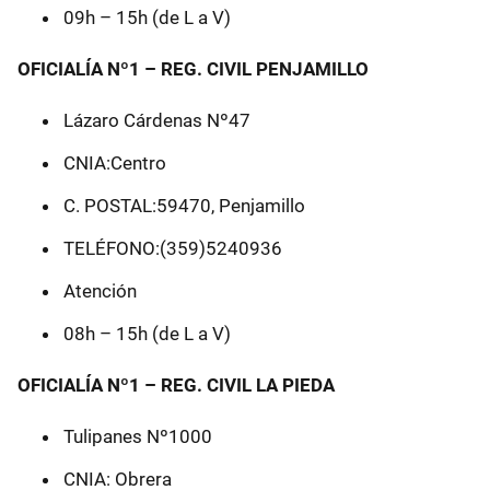
09h – 15h (de L a V)
OFICIALÍA Nº1 – REG. CIVIL PENJAMILLO
Lázaro Cárdenas Nº47
CNIA:Centro
C. POSTAL:59470, Penjamillo
TELÉFONO:(359)5240936
Atención
08h – 15h (de L a V)
OFICIALÍA Nº1 – REG. CIVIL LA PIEDA
Tulipanes Nº1000
CNIA: Obrera