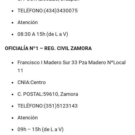
TELÉFONO:(434)3430075
Atención
08:30 A 15h (de L a V)
OFICIALÍA Nº1 – REG. CIVIL ZAMORA
Francisco I Madero Sur 33 Pza Madero NºLocal
11
CNIA:Centro
C. POSTAL:59610, Zamora
TELÉFONO:(351)5123143
Atención
09h – 15h (de L a V)