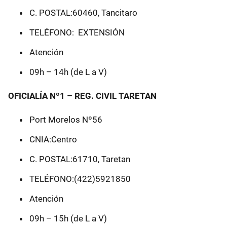
C. POSTAL:60460, Tancitaro
TELÉFONO: EXTENSIÓN
Atención
09h – 14h (de L a V)
OFICIALÍA Nº1 – REG. CIVIL TARETAN
Port Morelos Nº56
CNIA:Centro
C. POSTAL:61710, Taretan
TELÉFONO:(422)5921850
Atención
09h – 15h (de L a V)