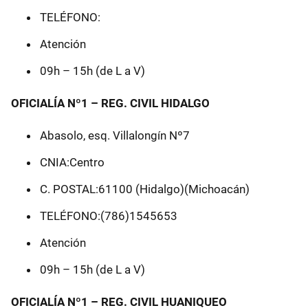
TELÉFONO:
Atención
09h – 15h (de L a V)
OFICIALÍA Nº1 – REG. CIVIL HIDALGO
Abasolo, esq. Villalongín Nº7
CNIA:Centro
C. POSTAL:61100 (Hidalgo)(Michoacán)
TELÉFONO:(786)1545653
Atención
09h – 15h (de L a V)
OFICIALÍA Nº1 – REG. CIVIL HUANIQUEO