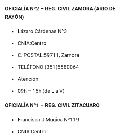
OFICIALÍA Nº2 – REG. CIVIL ZAMORA (ARIO DE
RAYÓN)
Lázaro Cárdenas Nº3
CNIA:Centro
C. POSTAL:59711, Zamora
TELÉFONO:(351)5580064
Atención
09h – 15h (de L a V)
OFICIALÍA Nº1 – REG. CIVIL ZITACUARO
Francisco J Mugica Nº119
CNIA:Centro