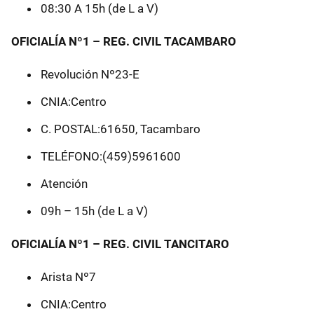
08:30 A 15h (de L a V)
OFICIALÍA Nº1 – REG. CIVIL TACAMBARO
Revolución Nº23-E
CNIA:Centro
C. POSTAL:61650, Tacambaro
TELÉFONO:(459)5961600
Atención
09h – 15h (de L a V)
OFICIALÍA Nº1 – REG. CIVIL TANCITARO
Arista Nº7
CNIA:Centro