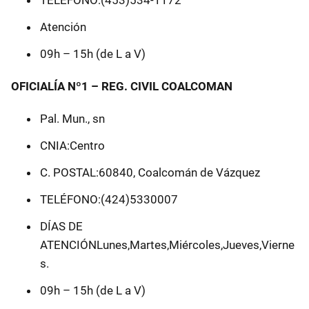
TELÉFONO:(453)534-1172
Atención
09h – 15h (de L a V)
OFICIALÍA Nº1 – REG. CIVIL COALCOMAN
Pal. Mun., sn
CNIA:Centro
C. POSTAL:60840, Coalcomán de Vázquez
TELÉFONO:(424)5330007
DÍAS DE
ATENCIÓNLunes,Martes,Miércoles,Jueves,Vierne
s.
09h – 15h (de L a V)