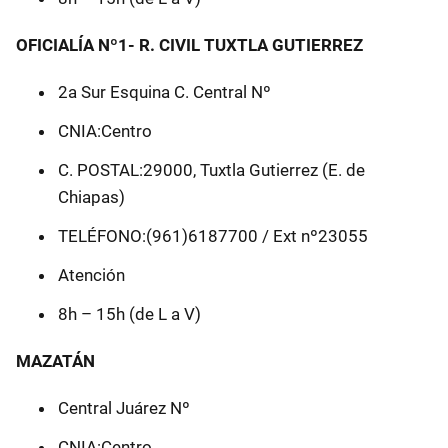
OFICIALÍA Nº1- R. CIVIL TUXTLA GUTIERREZ
2a Sur Esquina C. Central Nº
CNIA:Centro
C. POSTAL:29000, Tuxtla Gutierrez (E. de
Chiapas)
TELÉFONO:(961)6187700 / Ext nº23055
Atención
8h – 15h (de L a V)
MAZATÁN
Central Juárez Nº
CNIA:Centro